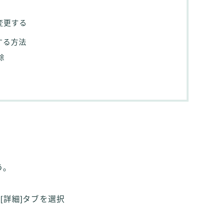
変更する
する方法
除
う。
[詳細]タブを選択