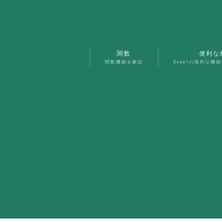
関数
便利な
関数機能を解説
Ecxelの便利な機