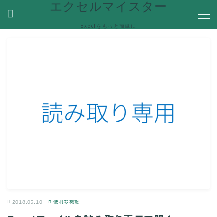
エクセルマイスター
Excelをもっと簡単に
MENU
ホーム
関数
関数機能を解説
便利な機能
Ecxelの便利な機能や使い方を紹介
VBA
VBA(Visual Basic for Applications)の機能を解説
Help
エラーで困った時の対処方法やQ＆Aなど
2018.05.10
便利な機能