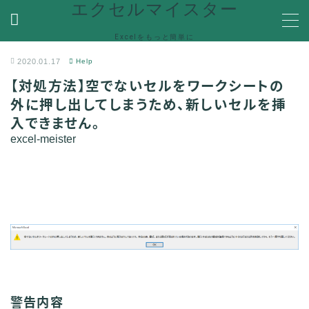
エクセルマイスター
Excelをもっと簡単に
MENU
2020.01.17
Help
【対処方法】空でないセルをワークシートの
ホーム
外に押し出してしまうため、新しいセルを挿
入できません。
関数
関数機能を解説
excel-meister
便利な機能
Ecxelの便利な機能や使い方を紹介
VBA
VBA(Visual Basic for Applications)の機能を解説
Help
エラーで困った時の対処方法やQ＆Aなど
警告内容