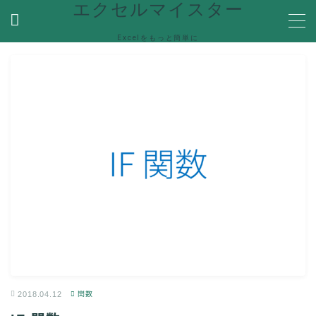
エクセルマイスター
Excelをもっと簡単に
MENU
ホーム
関数
関数機能を解説
便利な機能
Ecxelの便利な機能や使い方を紹介
VBA
VBA(Visual Basic for Applications)の機能を解説
Help
エラーで困った時の対処方法やQ＆Aなど
2018.04.12
関数