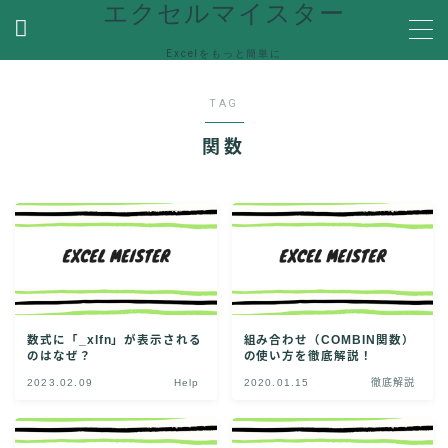
エクセルマイスター
Excelをもっと簡単に
MENU
TAG
ホーム
関数
関数
関数機能を解説
便利な機能
Ecxelの便利な機能や使い方を紹介
VBA
VBA(Visual Basic for Applications)の機能を解説
数式に「_xlfn」が表示される
組み合わせ（COMBIN関数）
Help
のはなぜ？
の使い方を徹底解説！
エラーで困った時の対処方法やQ＆Aなど
2023.02.09
Help
2020.01.15
徹底解説