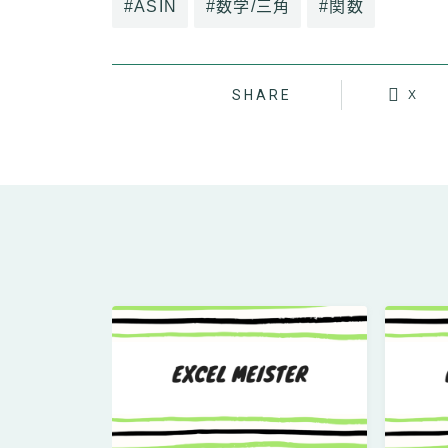
#ASIN
#数学/三角
#関数
SHARE
X