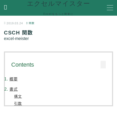
エクセルマイスター
Excelをもっと簡単に
MENU
2019.03.24
関数
CSCH 関数
ホーム
excel-meister
関数
関数機能を解説
Contents
便利な機能
Ecxelの便利な機能や使い方を紹介
VBA
概要
VBA(Visual Basic for Applications)の機能を解説
書式
Help
エラーで困った時の対処方法やQ＆Aなど
構文
引数