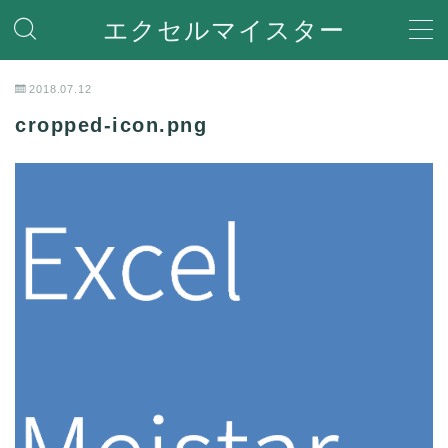
エクセルマイスター
MENU
2018.07.12
cropped-icon.png
ホーム
関数
関数機能を解説
便利な機能
Ecxelの便利な機能や使い方を紹介
VBA
VBA(Visual Basic for Applications)の機能を解説
Help
エラーで困った時の対処方法やQ＆Aなど