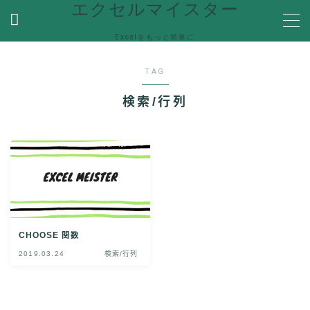
エクセルマイスター
Excelをもっと簡単に
MENU
TAG
ホーム
検索/行列
関数
関数機能を解説
便利な機能
Ecxelの便利な機能や使い方を紹介
VBA
VBA(Visual Basic for Applications)の機能を解説
CHOOSE 関数
Help
エラーで困った時の対処方法やQ＆Aなど
2019.03.24
検索/行列