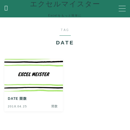
エクセルマイスター
Excelをもっと簡単に
MENU
TAG
ホーム
DATE
関数
関数機能を解説
便利な機能
Ecxelの便利な機能や使い方を紹介
VBA
VBA(Visual Basic for Applications)の機能を解説
DATE 関数
Help
エラーで困った時の対処方法やQ＆Aなど
2018.04.25
関数