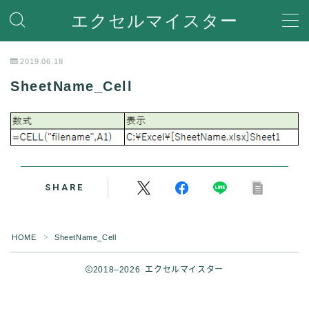
エクセルマイスター
MENU
2019.06.18
SheetName_Cell
ホーム
関数
関数機能を解説
便利な機能
Ecxelの便利な機能や使い方を紹介
SHARE
VBA
VBA(Visual Basic for Applications)の機能を解説
HOME
SheetName_Cell
＞
Help
エラーで困った時の対処方法やQ＆Aなど
2018–2026 エクセルマイスター