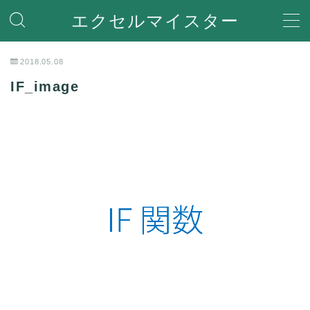
エクセルマイスター
MENU
2018.05.08
IF_image
ホーム
関数
関数機能を解説
便利な機能
Ecxelの便利な機能や使い方を紹介
VBA
VBA(Visual Basic for Applications)の機能を解説
Help
エラーで困った時の対処方法やQ＆Aなど