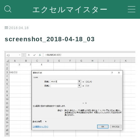
エクセルマイスター
MENU
2018.04.18
screenshot_2018-04-18_03
ホーム
関数
関数機能を解説
便利な機能
Ecxelの便利な機能や使い方を紹介
VBA
VBA(Visual Basic for Applications)の機能を解説
Help
エラーで困った時の対処方法やQ＆Aなど